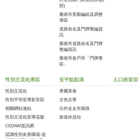
部)
臺南市里鄰編組及調整
專區
道路命名及門牌整編資
訊
臺南市道路命名及門牌
整編資訊
臺南市各戶所「門牌專
區」
性別主流化專區
安平點點滴
人口政策宣
性別主流化
專屬美食
性別平等宣導影音區
古色古香
相關網站連結
出外走走先報路
性別主流化宣導花絮
旅遊休息站
CEDAW資訊網
認識性別友善職場-從