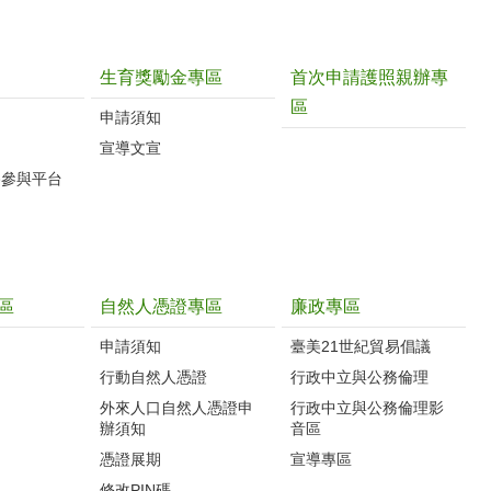
生育獎勵金專區
首次申請護照親辦專
區
申請須知
宣導文宣
路參與平台
區
自然人憑證專區
廉政專區
申請須知
臺美21世紀貿易倡議
行動自然人憑證
行政中立與公務倫理
外來人口自然人憑證申
行政中立與公務倫理影
辦須知
音區
憑證展期
宣導專區
修改PIN碼