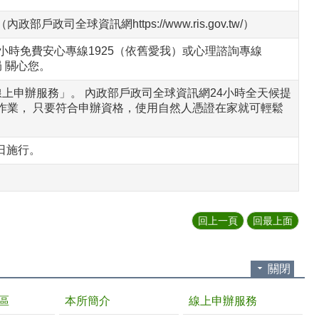
全球資訊網https://www.ris.gov.tw/）
小時免費安心專線1925（依舊愛我）或心理諮詢專線
局 關心您。
上申辦服務」。 內政部戶政司全球資訊網24小時全天候提
作業， 只要符合申辦資格，使用自然人憑證在家就可輕鬆
日施行。
回上一頁
回最上面
關閉
區
本所簡介
線上申辦服務