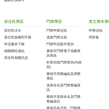
國家賠償事件
原住民專區
門牌專區
英文謄本專
原住民法令
門牌申辦須知
申辦須知
原住民族權利手冊
道路門牌法規
問答集
申請書表下載
門牌申請案件查詢
相關網站連結
臺南市門牌電子地圖查
詢系統
原住民相關訊息
村里街路門牌查詢(內政
部)
臺南市里鄰編組及調整
專區
道路命名及門牌整編資
訊
臺南市道路命名及門牌
整編資訊
臺南市各戶所「門牌專