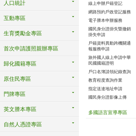
人口統計
線上申辦戶籍登記
網路預約戶政登記服務
互動專區
電子謄本申辦服務
國民身分證掛失暨撤銷
生育獎勵金專區
掛失申請
戶籍資料異動跨機關通
首次申請護照親辦專區
報服務申請
旅外國人線上申請中華
歸化國籍專區
民國國籍證明
戶口名簿請領紀錄查詢
原住民專區
教育程度查詢作業
指定送達地址申請
門牌專區
國民身分證影像上傳
英文謄本專區
多國語言宣導專區
自然人憑證專區