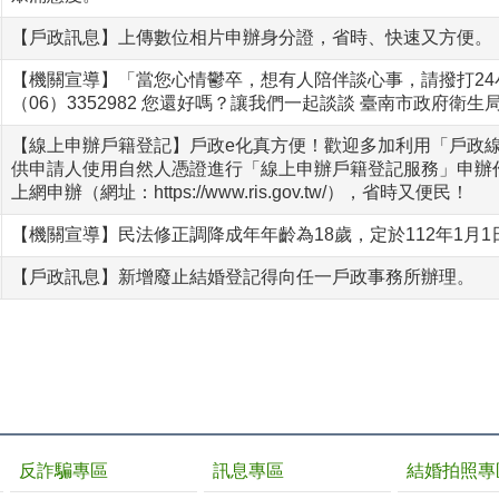
【戶政訊息】上傳數位相片申辦身分證，省時、快速又方便。（內政部戶政司
【機關宣導】「當您心情鬱卒，想有人陪伴談心事，請撥打24
（06）3352982 您還好嗎？讓我們一起談談 臺南市政府衛生
【線上申辦戶籍登記】戶政e化真方便！歡迎多加利用「戶政線
供申請人使用自然人憑證進行「線上申辦戶籍登記服務」申辦
上網申辦（網址：https://www.ris.gov.tw/），省時又便民！
【機關宣導】民法修正調降成年年齡為18歲，定於112年1月1
【戶政訊息】新增廢止結婚登記得向任一戶政事務所辦理。
反詐騙專區
訊息專區
結婚拍照專