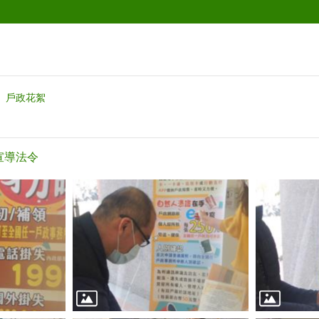
戶政花絮
所宣導法令