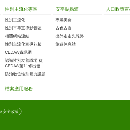
性別主流化專區
安平點點滴
人口政策宣
性別主流化
專屬美食
性別平等宣導影音區
古色古香
相關網站連結
出外走走先報路
性別主流化宣導花絮
旅遊休息站
CEDAW資訊網
認識性別友善職場-從
CEDAW第11條出發
防治數位性別暴力議題
檔案應用服務
及安全政策