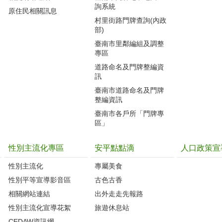
詢系統
原住民相關訊息
村里街路門牌查詢(內政
部)
臺南市里鄰編組及調整
專區
道路命名及門牌整編資
訊
臺南市道路命名及門牌
整編資訊
臺南市各戶所「門牌專
區」
性別主流化專區
安平點點滴
人口政策宣
性別主流化
專屬美食
性別平等宣導影音區
古色古香
相關網站連結
出外走走先報路
性別主流化宣導花絮
旅遊休息站
CEDAW資訊網